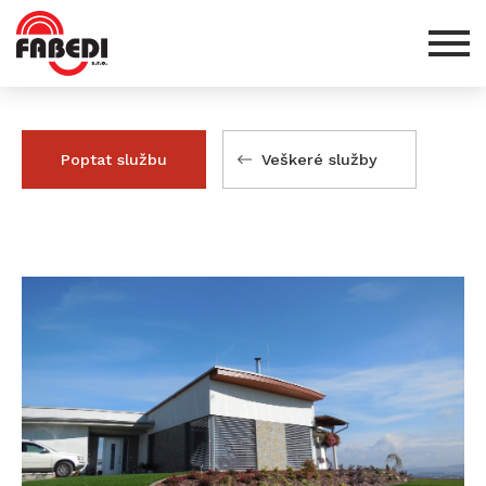
Poptat službu
Veškeré služby