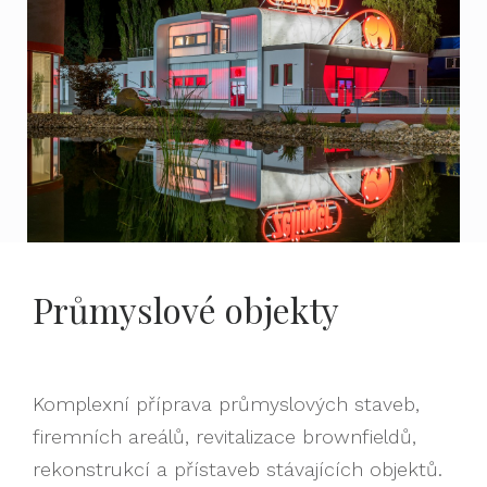
Průmyslové objekty
Komplexní příprava průmyslových staveb,
firemních areálů, revitalizace brownfieldů,
rekonstrukcí a přístaveb stávajících objektů.