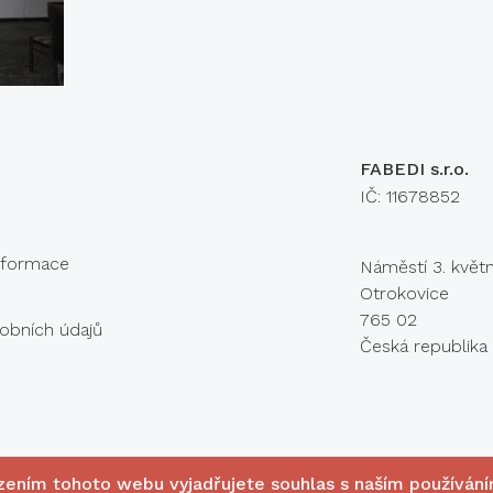
Konta
FABEDI s.r.o.
IČ: 11678852
informace
Náměstí 3. květ
Otrokovice
765 02
obních údajů
Česká republika
zením tohoto webu vyjadřujete souhlas s naším používán