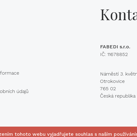
Konta
FABEDI s.r.o.
IČ: 11678852
informace
Náměstí 3. květ
Otrokovice
765 02
obních údajů
Česká republika
zením tohoto webu vyjadřujete souhlas s naším používán