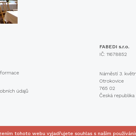
Konta
FABEDI s.r.o.
IČ: 11678852
informace
Náměstí 3. květ
Otrokovice
765 02
obních údajů
Česká republika
zením tohoto webu vyjadřujete souhlas s naším používán